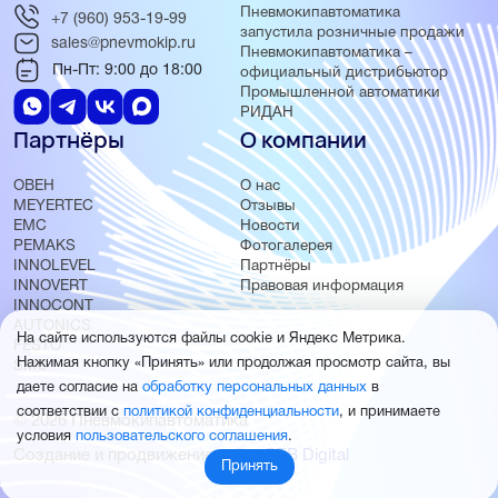
Пневмокипавтоматика
+7 (960) 953-19-99
запустила розничные продажи
sales@pnevmokip.ru
Пневмокипавтоматика –
Пн-Пт: 9:00 до 18:00
официальный дистрибьютор
Промышленной автоматики
РИДАН
Партнёры
О компании
ОВЕН
О нас
MEYERTEC
Отзывы
EMC
Новости
PEMAKS
Фотогалерея
INNOLEVEL
Партнёры
INNOVERT
Правовая информация
INNOCONT
AUTONICS
На сайте используются файлы cookie и Яндекс Метрика.
FESTO
Нажимая кнопку «Принять» или продолжая просмотр сайта, вы
SMC
даете согласие на
обработку персональных данных
в
соответствии с
политикой конфиденциальности
, и принимаете
© 2026 Пневмокипавтоматика
условия
пользовательского соглашения
.
Создание и продвижение сайта
BTB Digital
Принять