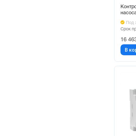
Контр
насос
Под 
Срок п
16 46
В ко