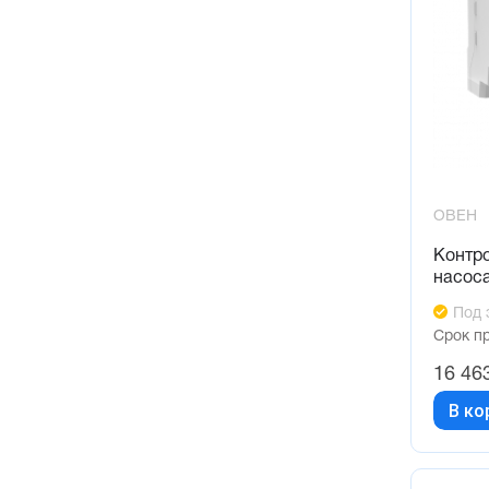
ОВЕН
Контр
насос
Под 
Срок п
16 46
В ко