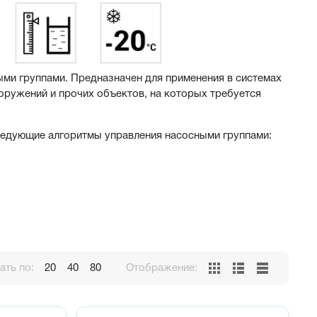
ми группами. Предназначен для применения в системах 
ружений и прочих объектов, на которых требуется 
ледующие алгоритмы управления насосными группами:
уровня
ть по:
20
40
80
Отображение:
ровня
ровня
й и дискретный датчики уровня или 4 дискретных датчика