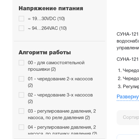
Напряжение питания
= 19…30VDC (10)
~ 94…264VAC (10)
СУНА-121 
водоснабж
управлени
Алгоритм работы
СУНА-121 
00 - для самостоятельной
прошивки (2)
Чередо
Чередо
01 - чередование 2-х насосов
(2)
Регули
Регули
02 - чередование 3-х насосов
Разверну
(2)
Регули
Заполн
03 - регулирование давления, 2
Сортир
насоса, по реле давления (2)
Заполн
Заполн
04 - регулирование давления, 2
насоса, по датчику давления (2)
Управл