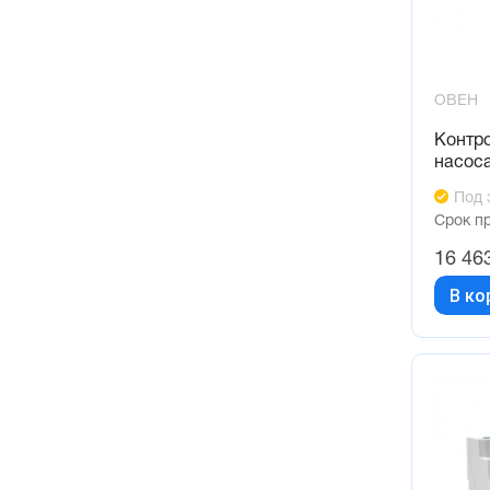
ОВЕН
Контр
насос
Под 
Срок п
16 46
В ко