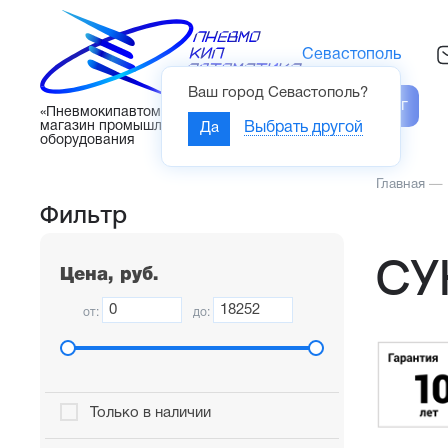
Севастополь
Ваш город
Севастополь
?
Каталог
«Пневмокипавтоматика» – интернет-
магазин промышленного
Да
Выбрать другой
оборудования
Главная
—
Фильтр
СУ
Цена, руб.
от:
до:
Только в наличии