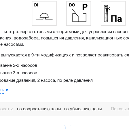
- контроллер с готовыми алгоритмами для управления насосны
ения, водозабора, повышения давления, канализационных соо
е насосами.
выпускается в 9-ти модификациях и позволяет реализовать с
вание 2-х насосов
вание 3-х насосов
рование давления, 2 насоса, по реле давления
рование давления, 2 насоса, по аналоговому датчику давления
ть
рование давления, 3 насоса, по аналоговому датчику давления
ение/опорожнение резервуара, 2 насоса, дискретные датчики 
овать:
по возрастанию цены
по убыванию цены
Показыва
ение/опорожнение резервуара, 2 насоса, аналоговый датчик у
ение/опорожнение резервуара, 3 насоса, аналоговый датчик у
ение канализационной насосной станцией, 2 насоса, аналоговы