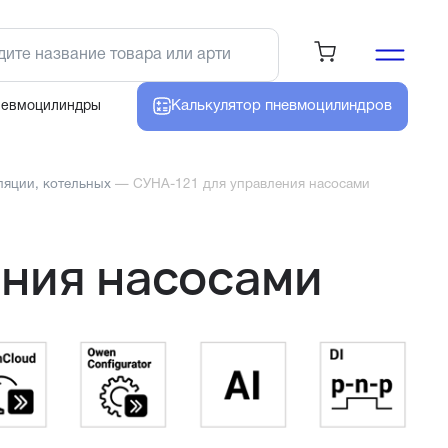
Калькулятор
пневмоцилиндров
невмоцилиндры
ляции, котельных
—
СУНА-121 для управления насосами
ения насосами