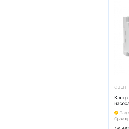
ОВЕН
Контр
насоса
Под 
Срок п