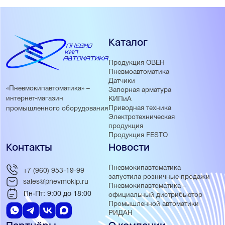
Каталог
Продукция ОВЕН
Пневмоавтоматика
Датчики
«Пневмокипавтоматика» –
Запорная арматура
интернет-магазин
КИПиА
Приводная техника
промышленного оборудования
Электротехническая
продукция
Продукция FESTO
Контакты
Новости
Пневмокипавтоматика
+7 (960) 953-19-99
запустила розничные продажи
sales@pnevmokip.ru
Пневмокипавтоматика –
Пн-Пт: 9:00 до 18:00
официальный дистрибьютор
Промышленной автоматики
РИДАН