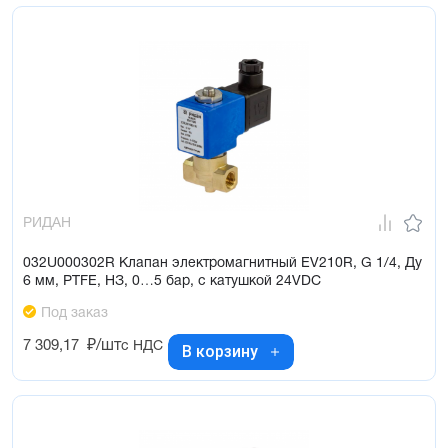
РИДАН
032U000302R Клапан электромагнитный EV210R, G 1/4, Ду
6 мм, PTFE, НЗ, 0…5 бар, с катушкой 24VDC
Под заказ
7 309,17
₽/шт
с НДС
В корзину