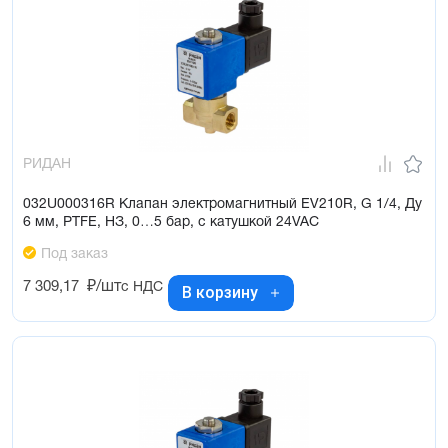
РИДАН
032U000316R Клапан электромагнитный EV210R, G 1/4, Ду
6 мм, PTFE, НЗ, 0…5 бар, с катушкой 24VAC
Под заказ
7 309,17
₽/шт
с НДС
В корзину