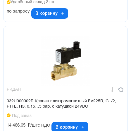
Удалённый склад 2 шт
по запросу
В корзину
РИДАН
032U000002R Клапан электромагнитный EV225R, G1/2,
PTFE, НЗ, 0,15…5 бар, с катушкой 24VDC
Под заказ
14 466,65
₽/шт
с НДС
В корзину