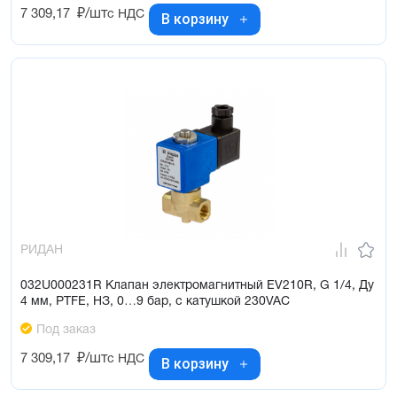
7 309,17
₽/шт
с НДС
В корзину
РИДАН
032U000231R Клапан электромагнитный EV210R, G 1/4, Ду
4 мм, PTFE, НЗ, 0…9 бар, с катушкой 230VAC
Под заказ
7 309,17
₽/шт
с НДС
В корзину