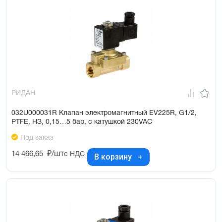
РИДАН
032U000031R Клапан электромагнитный EV225R, G1/2,
PTFE, НЗ, 0,15…5 бар, с катушкой 230VAC
Под заказ
14 466,65
₽/шт
с НДС
В корзину