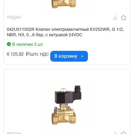
РИДАН
042U511502R Клапан электромагнитный EV252WR, G 1/2,
NBR, НЗ, 0...6 бар, с катушкой 24VDC
В наличии 3 шт
6 125,82
₽/шт
с НДС
В корзину