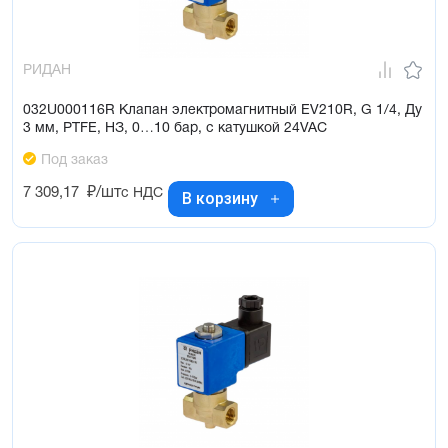
РИДАН
032U000116R Клапан электромагнитный EV210R, G 1/4, Ду
3 мм, PTFE, НЗ, 0…10 бар, с катушкой 24VAC
Под заказ
7 309,17
₽/шт
с НДС
В корзину