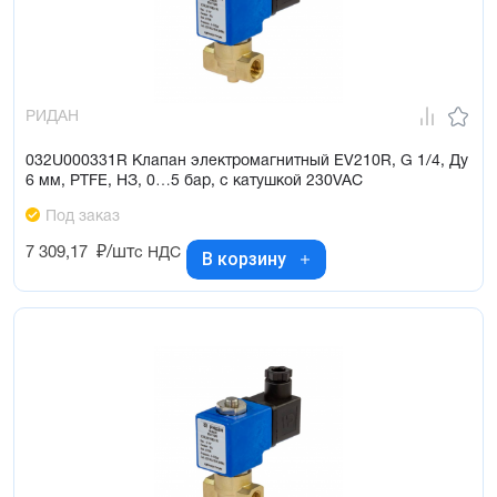
РИДАН
032U000331R Клапан электромагнитный EV210R, G 1/4, Ду
6 мм, PTFE, НЗ, 0…5 бар, с катушкой 230VAC
Под заказ
7 309,17
₽/шт
с НДС
В корзину