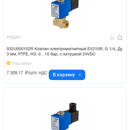
РИДАН
032U000102R Клапан электромагнитный EV210R, G 1/4, Ду
3 мм, PTFE, НЗ, 0…10 бар, с катушкой 24VDC
Под заказ
7 309,17
₽/шт
с НДС
В корзину