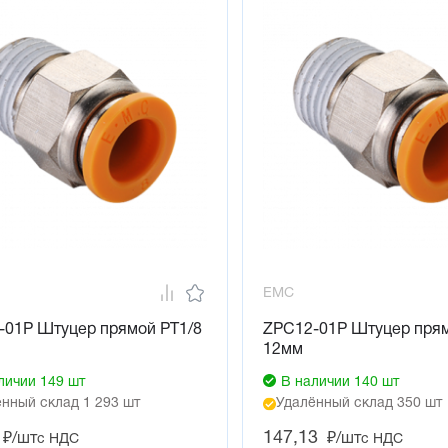
EMC
-01P Штуцер прямой PT1/8
ZPC12-01P Штуцер прям
12мм
личии 149 шт
В наличии 140 шт
нный склад 1 293 шт
Удалённый склад 350 шт
147,13
₽/шт
₽/шт
с НДС
с НДС