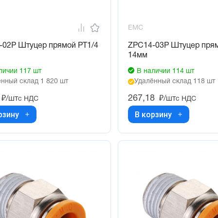
EMC
-02P Штуцер прямой PT1/4
ZPC14-03P Штуцер прям
14мм
личии 117 шт
В наличии 114 шт
нный склад 1 820 шт
Удалённый склад 118 шт
267,18
₽/шт
₽/шт
с НДС
с НДС
рзину
В корзину