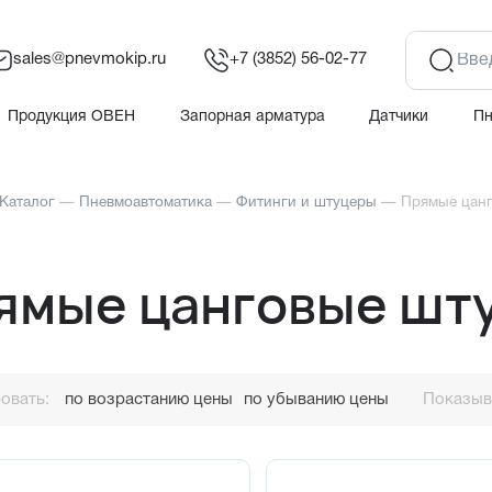
sales@pnevmokip.ru
+7 (3852) 56-02-77
Продукция ОВЕН
Запорная арматура
Датчики
П
Каталог
—
Пневмоавтоматика
—
Фитинги и штуцеры
—
Прямые цан
ямые цанговые шт
овать:
по возрастанию цены
по убыванию цены
Показыва