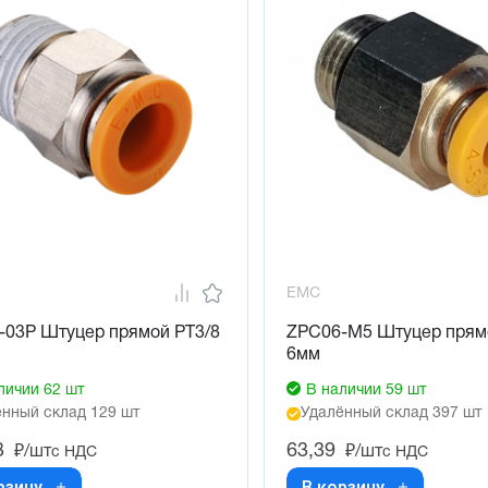
EMC
-03P Штуцер прямой PT3/8
ZPC06-M5 Штуцер прям
6мм
личии 62 шт
В наличии 59 шт
нный склад 129 шт
Удалённый склад 397 шт
3
63,39
₽/шт
₽/шт
с НДС
с НДС
рзину
В корзину