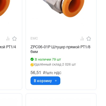
EMC
ой PT1/4
ZPC06-01P Штуцер прямой PT1/8
6мм
В наличии 79 шт
Удалённый склад 2 026 шт
56,51
₽/шт
с НДС
В корзину