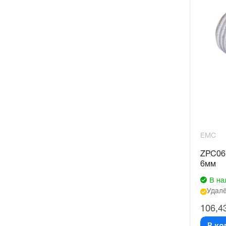
EMC
ZPC06
6мм
В на
Удалё
106,4
В ко