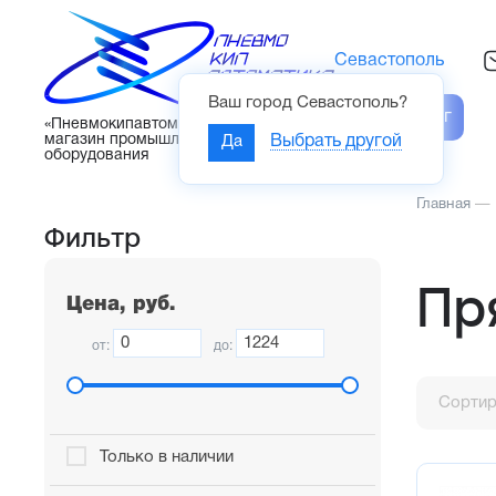
Севастополь
Ваш город
Севастополь
?
Каталог
«Пневмокипавтоматика» – интернет-
магазин промышленного
Да
Выбрать другой
оборудования
Главная
—
Фильтр
Пр
Цена, руб.
от:
до:
Сортир
Только в наличии