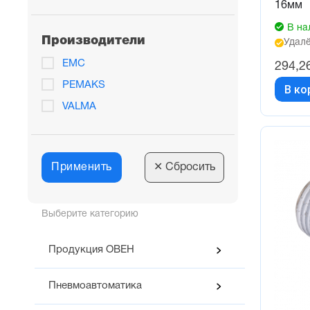
16мм
В на
Производители
Удалё
EMC
294,2
PEMAKS
В ко
VALMA
Применить
✕
Сбросить
Выберите категорию
Продукция ОВЕН
Пневмоавтоматика