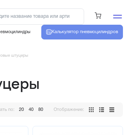
Калькулятор
пневмоцилиндров
невмоцилиндры
говые штуцеры
уцеры
ть по:
20
40
80
Отображение: