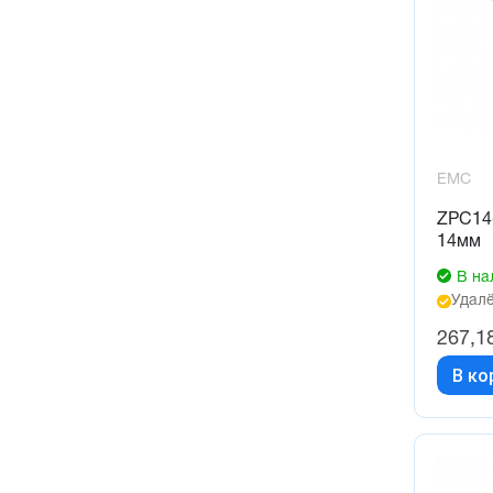
EMC
ZPC14
14мм
В на
Удалё
267,1
В ко