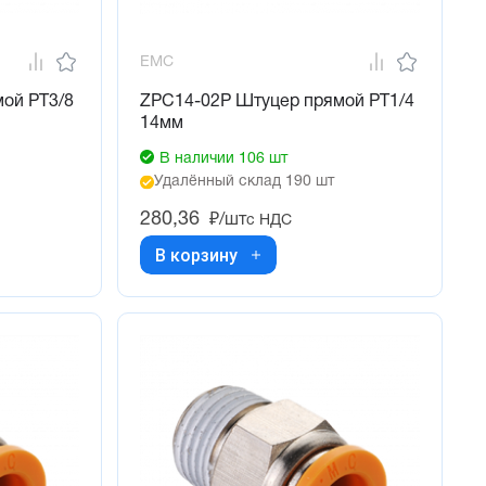
EMC
ой PT3/8
ZPC14-02P Штуцер прямой PT1/4
14мм
В наличии 106 шт
Удалённый склад 190 шт
280,36
₽/шт
с НДС
В корзину