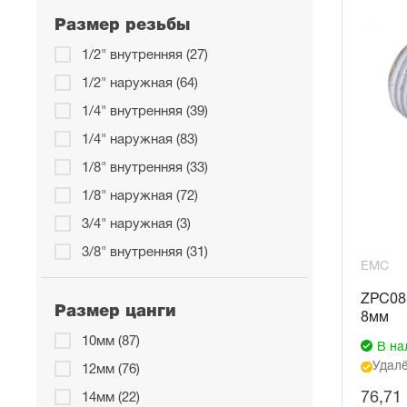
Размер резьбы
1/2" внутренняя (27)
1/2" наружная (64)
1/4" внутренняя (39)
1/4" наружная (83)
1/8" внутренняя (33)
1/8" наружная (72)
3/4" наружная (3)
3/8" внутренняя (31)
EMC
3/8" наружная (72)
ZPC08
М3 наружная (1)
Размер цанги
8мм
М5x0,8 внутренняя (3)
10мм (87)
В на
М5x0,8 наружная (19)
Удалё
12мм (76)
М6x1 наружная (8)
76,71
14мм (22)