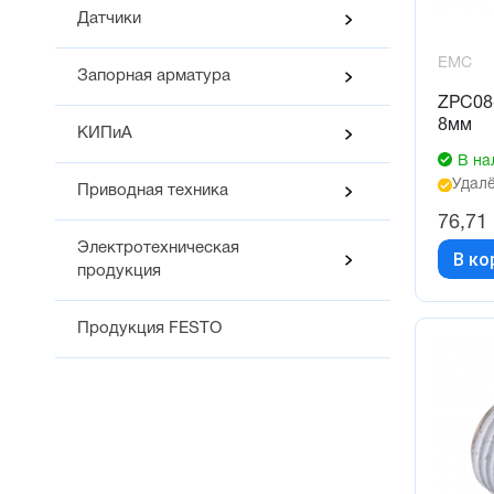
Датчики
EMC
Запорная арматура
ZPC08
8мм
КИПиА
В на
Удалё
Приводная техника
76,71
Электротехническая
В ко
продукция
Продукция FESTO