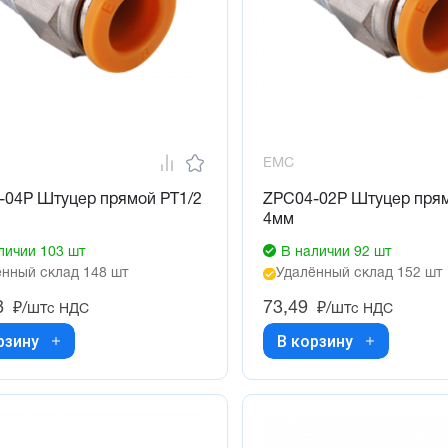
EMC
-04P Штуцер прямой PT1/2
ZPC04-02P Штуцер прям
4мм
личии 103 шт
В наличии 92 шт
нный склад 148 шт
Удалённый склад 152 шт
8
73,49
₽/шт
₽/шт
с НДС
с НДС
рзину
В корзину