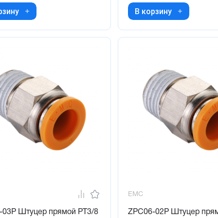
рзину
В корзину
EMC
-03P Штуцер прямой PT3/8
ZPC06-02P Штуцер прям