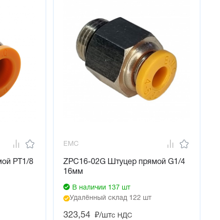
EMC
ой PT1/8
ZPC16-02G Штуцер прямой G1/4
16мм
В наличии 137 шт
Удалённый склад 122 шт
323,54
₽/шт
с НДС