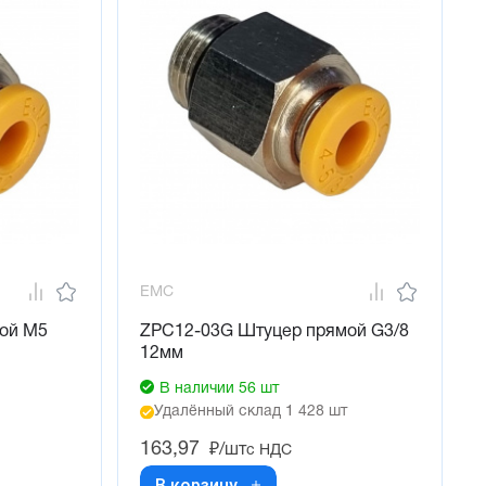
EMC
ой М5
ZPC12-03G Штуцер прямой G3/8
12мм
В наличии 56 шт
Удалённый склад 1 428 шт
163,97
₽/шт
с НДС
В корзину