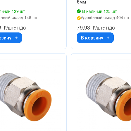
6мм
личии 129 шт
В наличии 125 шт
нный склад 146 шт
Удалённый склад 404 шт
6
79,93
₽/шт
₽/шт
с НДС
с НДС
рзину
В корзину