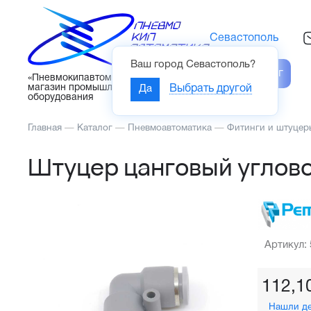
Севастополь
Ваш город
Севастополь
?
Каталог
«Пневмокипавтоматика» – интернет-
магазин промышленного
Да
Выбрать другой
оборудования
Главная
—
Каталог
—
Пневмоавтоматика
—
Фитинги и штуцер
Штуцер цанговый углово
Артикул:
112,1
Нашли д