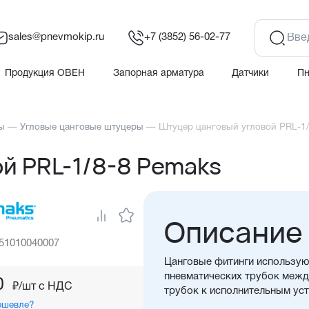
sales@pnevmokip.ru
+7 (3852) 56-02-77
Продукция ОВЕН
Запорная арматура
Датчики
П
ы
—
Угловые цанговые штуцеры
—
Штуцер цанговый угловой PRL-1
й PRL-1/8-8 Pemaks
Описание
 51010040007
Цанговые фитинги использую
пневматических трубок между
0
₽/шт c НДС
трубок к исполнительным ус
ешевле?