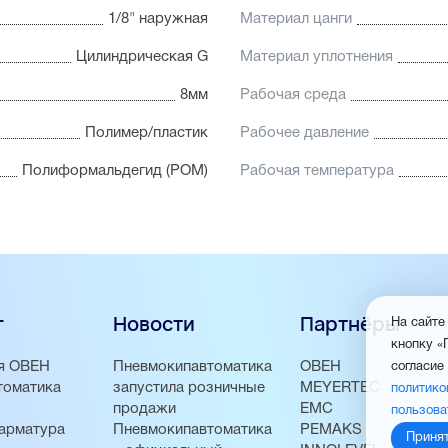
1/8" наружная
Материал цанги
Цилиндрическая G
Материал уплотнения
8мм
Рабочая среда
Полимер/пластик
Рабочее давление
Полиформальдегид (POM)
Рабочая температура
г
Новости
Партнёры
На сайте
кнопку «
я ОВЕН
Пневмокипавтоматика
ОВЕН
согласие
томатика
запустила розничные
MEYERTEC
политико
продажи
EMC
пользова
арматура
Пневмокипавтоматика
PEMAKS
Приня