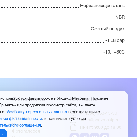
Нержавеющая сталь
NBR
Сжатый воздух
-1...8 бар
-10...+60С
О компании
Контакты
 используются файлы cookie и Яндекс Метрика. Нажимая
Принять» или продолжая просмотр сайта, вы даете
О нас
 на
обработку персональных данных
в соответствии с
+7 (960) 953-19-99
Отзывы
й конфиденциальности
, и принимаете условия
sales@pnevmokip.ru
Новости
тельского соглашения
.
Пн-Пт: 9:00 до 18:00
Фотогалерея
ть