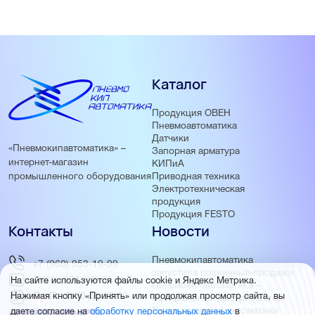
Каталог
Продукция ОВЕН
Пневмоавтоматика
Датчики
«Пневмокипавтоматика» –
Запорная арматура
интернет-магазин
КИПиА
Приводная техника
промышленного оборудования
Электротехническая
продукция
Продукция FESTO
Контакты
Новости
Пневмокипавтоматика
+7 (960) 953-19-99
запустила розничные продажи
sales@pnevmokip.ru
На сайте используются файлы cookie и Яндекс Метрика.
Пневмокипавтоматика –
Пн-Пт: 9:00 до 18:00
Нажимая кнопку «Принять» или продолжая просмотр сайта, вы
официальный дистрибьютор
Промышленной автоматики
даете согласие на
обработку персональных данных
в